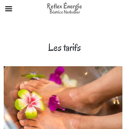
Reflex Énergie
Béatrice Nerbollier
Accueil
Réflexologie
Les tarifs
Reiki
Massages
Lahochi
Tarifs
Contact
Prise de rendez-vous